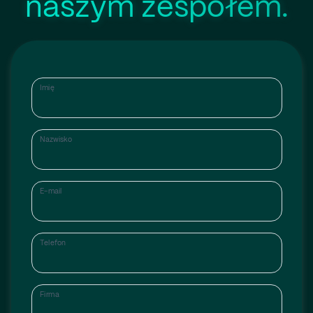
naszym zespołem.
Imię
Nazwisko
E-mail
Telefon
Firma