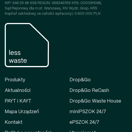
NIP:
548 26 86 658
REGON:
368349766
KRS:
0000911088,
Sąd Rejonowy dla m.st. Warszawy, XIV Wydz. Gosp. KRS
Kapitał zakładowy (w całości wpłacony): 5 600 000 PLN
Produkty
Drop&Go
Aktualności
Drop&Go ReCash
PAYT i KAYT
Drop&Go Waste House
Mapa Urządzeń
miniPSZOK 24/7
Kontakt
ePSZOK 24/7