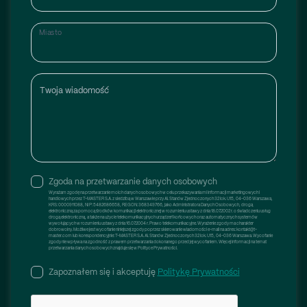
Miasto
Twoja wiadomość
Zgoda na przetwarzanie danych osobowych
Wyrażam zgodę na przetwarzanie moich danych osobowych w celu przekazywania mi informacji marketingowych i
handlowych przez T-MASTER S.A. z siedzibą w Warszawie przy Al. Stanów Zjednoczonych 32 lok. U15, 04-036 Warszawa,
KRS: 0000911088, NIP: 5482686658, REGON: 368349766, jako Administratora Danych Osobowych, drogą
elektroniczną za pomocą środków komunikacji elektronicznej w rozumieniu ustawy z dnia 18.07.2002 r. o świadczeniu usług
drogą elektroniczną, a także na użycie telekomunikacyjnych urządzeń końcowych oraz automatycznych systemów
wywołujących w rozumieniu ustawy z dnia 16.07.2004 r. Prawo telekomunikacyjne. Wyrażenie zgody ma charakter
dobrowolny. Możliwe jest wycofanie niniejszej zgody poprzez skierowanie wiadomości e-mail na adres: kontakt@t-
master.com lub korespondencyjnie: T-MASTER S.A. Al. Stanów Zjednoczonych 32 lok. U15, 04-036 Warszawa. Wycofanie
zgody nie wpływa na zgodność z prawem przetwarzania dokonanego przed jej wycofaniem. Więcej informacji na temat
przetwarzania danych osobowych znajduje się w Polityce Prywatności.
Zapoznałem się i akceptuję
Politykę Prywatności