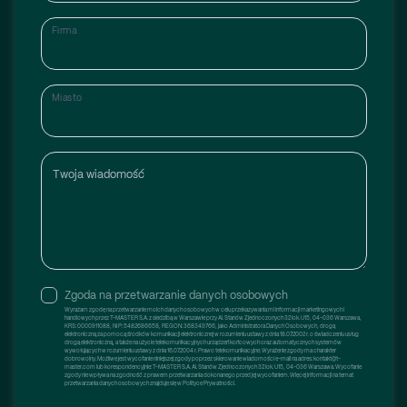
Firma
Miasto
Twoja wiadomość
Zgoda na przetwarzanie danych osobowych
Wyrażam zgodę na przetwarzanie moich danych osobowych w celu przekazywania mi informacji marketingowych i
handlowych przez T-MASTER S.A. z siedzibą w Warszawie przy Al. Stanów Zjednoczonych 32 lok. U15, 04-036 Warszawa,
KRS: 0000911088, NIP: 5482686658, REGON: 368349766, jako Administratora Danych Osobowych, drogą
elektroniczną za pomocą środków komunikacji elektronicznej w rozumieniu ustawy z dnia 18.07.2002 r. o świadczeniu usług
drogą elektroniczną, a także na użycie telekomunikacyjnych urządzeń końcowych oraz automatycznych systemów
wywołujących w rozumieniu ustawy z dnia 16.07.2004 r. Prawo telekomunikacyjne. Wyrażenie zgody ma charakter
dobrowolny. Możliwe jest wycofanie niniejszej zgody poprzez skierowanie wiadomości e-mail na adres: kontakt@t-
master.com lub korespondencyjnie: T-MASTER S.A. Al. Stanów Zjednoczonych 32 lok. U15, 04-036 Warszawa. Wycofanie
zgody nie wpływa na zgodność z prawem przetwarzania dokonanego przed jej wycofaniem. Więcej informacji na temat
przetwarzania danych osobowych znajduje się w Polityce Prywatności.