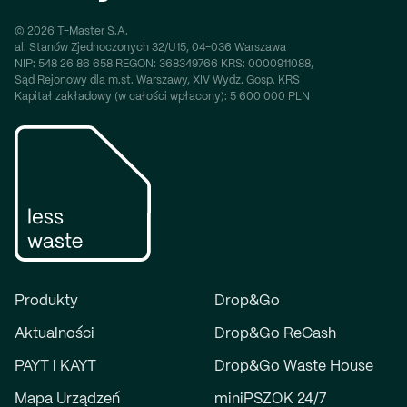
© 2026 T-Master S.A.
al. Stanów Zjednoczonych 32/U15, 04-036 Warszawa
NIP:
548 26 86 658
REGON:
368349766
KRS:
0000911088,
Sąd Rejonowy dla m.st. Warszawy, XIV Wydz. Gosp. KRS
Kapitał zakładowy (w całości wpłacony): 5 600 000 PLN
Produkty
Drop&Go
Aktualności
Drop&Go ReCash
PAYT i KAYT
Drop&Go Waste House
Mapa Urządzeń
miniPSZOK 24/7