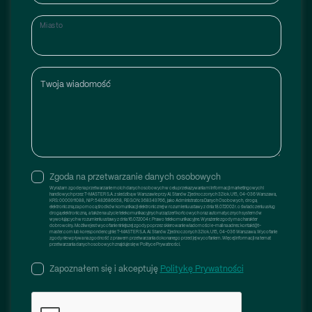
Miasto
Twoja wiadomość
Zgoda na przetwarzanie danych osobowych
Wyrażam zgodę na przetwarzanie moich danych osobowych w celu przekazywania mi informacji marketingowych i
handlowych przez T-MASTER S.A. z siedzibą w Warszawie przy Al. Stanów Zjednoczonych 32 lok. U15, 04-036 Warszawa,
KRS: 0000911088, NIP: 5482686658, REGON: 368349766, jako Administratora Danych Osobowych, drogą
elektroniczną za pomocą środków komunikacji elektronicznej w rozumieniu ustawy z dnia 18.07.2002 r. o świadczeniu usług
drogą elektroniczną, a także na użycie telekomunikacyjnych urządzeń końcowych oraz automatycznych systemów
wywołujących w rozumieniu ustawy z dnia 16.07.2004 r. Prawo telekomunikacyjne. Wyrażenie zgody ma charakter
dobrowolny. Możliwe jest wycofanie niniejszej zgody poprzez skierowanie wiadomości e-mail na adres: kontakt@t-
master.com lub korespondencyjnie: T-MASTER S.A. Al. Stanów Zjednoczonych 32 lok. U15, 04-036 Warszawa. Wycofanie
zgody nie wpływa na zgodność z prawem przetwarzania dokonanego przed jej wycofaniem. Więcej informacji na temat
przetwarzania danych osobowych znajduje się w Polityce Prywatności.
Zapoznałem się i akceptuję
Politykę Prywatności