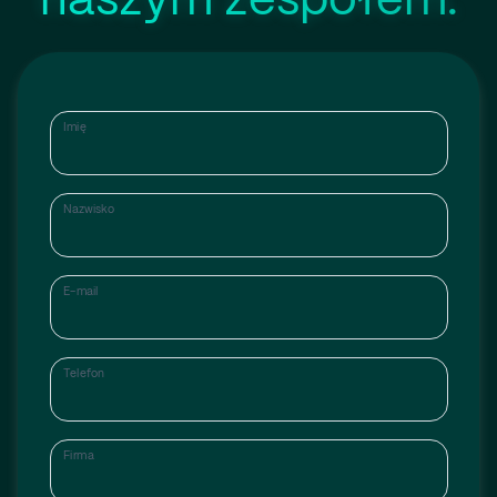
naszym zespołem.
Imię
Nazwisko
E-mail
Telefon
Firma