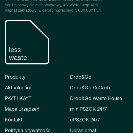
Sąd Rejonowy dla m.st. Warszawy, XIV Wydz. Gosp. KRS
Kapitał zakładowy (w całości wpłacony): 5 600 000 PLN
Produkty
Drop&Go
Aktualności
Drop&Go ReCash
PAYT i KAYT
Drop&Go Waste House
Mapa Urządzeń
miniPSZOK 24/7
Kontakt
ePSZOK 24/7
Polityka prywatności
Ubraniomat