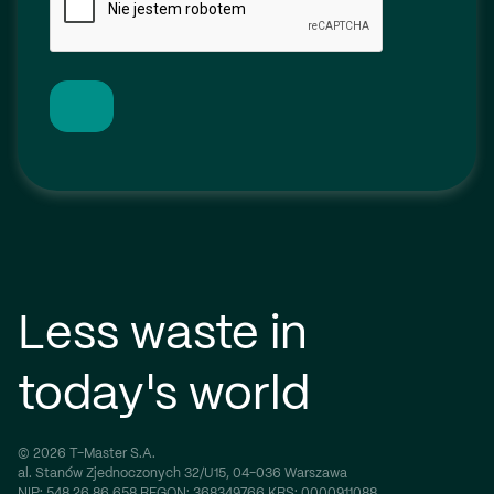
Less waste in
today's world
© 2026 T-Master S.A.
al. Stanów Zjednoczonych 32/U15, 04-036 Warszawa
NIP:
548 26 86 658
REGON:
368349766
KRS:
0000911088,