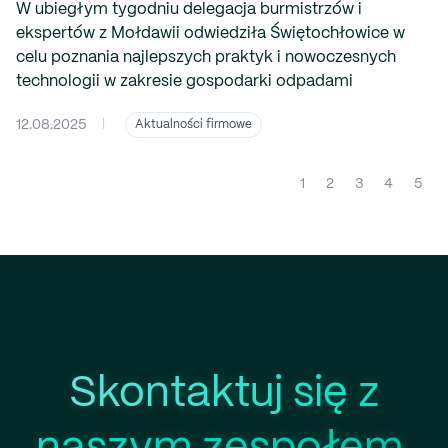
W ubiegłym tygodniu delegacja burmistrzów i
ekspertów z Mołdawii odwiedziła Świętochłowice w
celu poznania najlepszych praktyk i nowoczesnych
technologii w zakresie gospodarki odpadami
12.08.2025
|
Aktualności firmowe
(current)
1
2
3
4
5
Skontaktuj się z