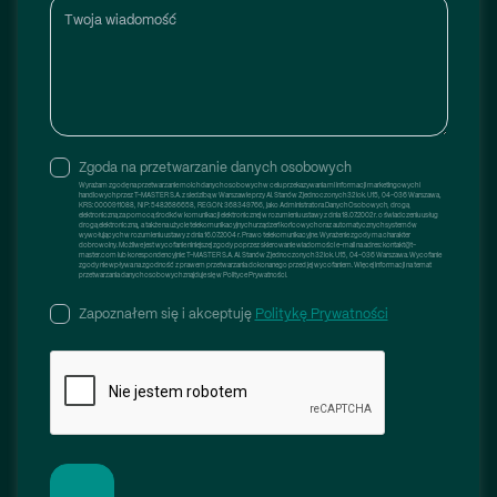
Twoja wiadomość
Zgoda na przetwarzanie danych osobowych
Wyrażam zgodę na przetwarzanie moich danych osobowych w celu przekazywania mi informacji marketingowych i
handlowych przez T-MASTER S.A. z siedzibą w Warszawie przy Al. Stanów Zjednoczonych 32 lok. U15, 04-036 Warszawa,
KRS: 0000911088, NIP: 5482686658, REGON: 368349766, jako Administratora Danych Osobowych, drogą
elektroniczną za pomocą środków komunikacji elektronicznej w rozumieniu ustawy z dnia 18.07.2002 r. o świadczeniu usług
drogą elektroniczną, a także na użycie telekomunikacyjnych urządzeń końcowych oraz automatycznych systemów
wywołujących w rozumieniu ustawy z dnia 16.07.2004 r. Prawo telekomunikacyjne. Wyrażenie zgody ma charakter
dobrowolny. Możliwe jest wycofanie niniejszej zgody poprzez skierowanie wiadomości e-mail na adres: kontakt@t-
master.com lub korespondencyjnie: T-MASTER S.A. Al. Stanów Zjednoczonych 32 lok. U15, 04-036 Warszawa. Wycofanie
zgody nie wpływa na zgodność z prawem przetwarzania dokonanego przed jej wycofaniem. Więcej informacji na temat
przetwarzania danych osobowych znajduje się w Polityce Prywatności.
Zapoznałem się i akceptuję
Politykę Prywatności