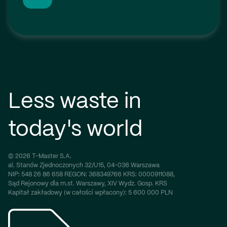
Less waste in
today's world
© 2026 T-Master S.A.
al. Stanów Zjednoczonych 32/U15, 04-036 Warszawa
NIP:
548 26 86 658
REGON:
368349766
KRS:
0000911088,
Sąd Rejonowy dla m.st. Warszawy, XIV Wydz. Gosp. KRS
Kapitał zakładowy (w całości wpłacony): 5 600 000 PLN